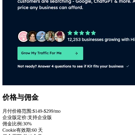
价格与佣金
月付价格范围
:
$149-$299/mo
企业版定价
:
支持企业版
佣金比例
:
30%
Cookie有效期
:
60 天