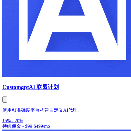
Customgpt
AI 联盟计划
使用#1准确度平台构建自定义AI代理。
15% - 20%
持续佣金
•
$99-$499/mo