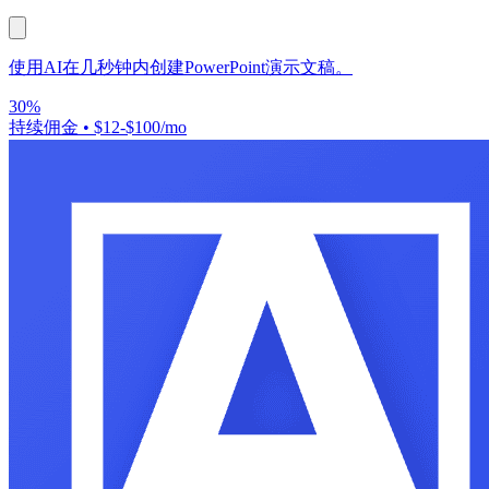
使用AI在几秒钟内创建PowerPoint演示文稿。
30%
持续佣金
•
$12-$100/mo