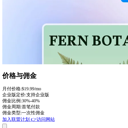
价格与佣金
月付价格
:
$19.99/mo
企业版定价
:
支持企业版
佣金比例
:
30%-40%
佣金周期
:
首笔付款
佣金类型
:
一次性佣金
加入联盟计划
👉
访问网站