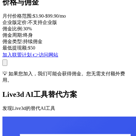
价格与佣金
月付价格范围
:
$3.90-$99.90/mo
企业版定价
:
不支持企业版
佣金比例
:
30%
佣金周期
:
终身
佣金类型
:
持续佣金
最低提现额
:
$
50
加入联盟计划
👉
访问网站
💡 如果您加入，我们可能会获得佣金。您无需支付额外费
用。
Live3d AI工具替代方案
发现Live3d的替代AI工具