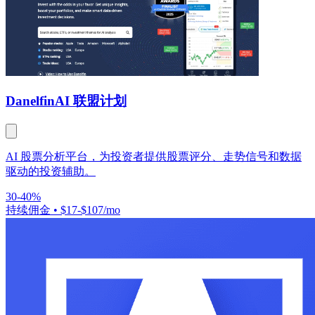
Danelfin
AI 联盟计划
AI 股票分析平台，为投资者提供股票评分、走势信号和数据
驱动的投资辅助。
30-40%
持续佣金
•
$17-$107/mo