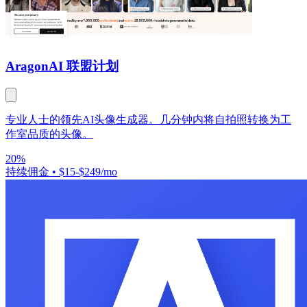
Aragon
AI 联盟计划
专业人士的领先AI头像生成器。几分钟内将自拍照转换为工
作室品质的头像。
20%
持续佣金
•
$15-$249/mo