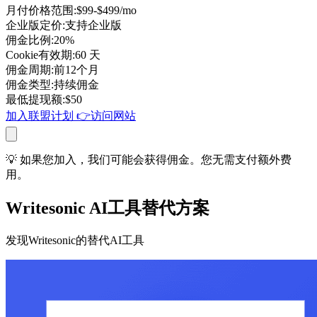
月付价格范围
:
$99-$499/mo
企业版定价
:
支持企业版
佣金比例
:
20%
Cookie有效期
:
60 天
佣金周期
:
前12个月
佣金类型
:
持续佣金
最低提现额
:
$
50
加入联盟计划
👉
访问网站
💡 如果您加入，我们可能会获得佣金。您无需支付额外费
用。
Writesonic AI工具替代方案
发现Writesonic的替代AI工具