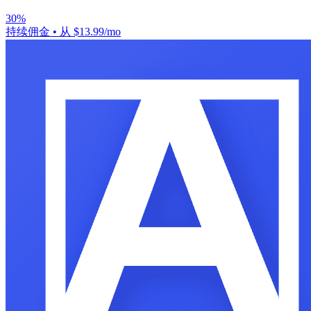
30%
持续佣金
•
从 $13.99/mo