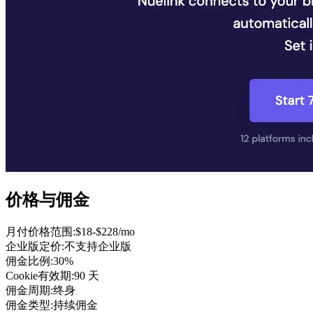
价格与佣金
月付价格范围
:
$18-$228/mo
企业版定价
:
不支持企业版
佣金比例
:
30%
Cookie有效期
:
90 天
佣金周期
:
终身
佣金类型
:
持续佣金