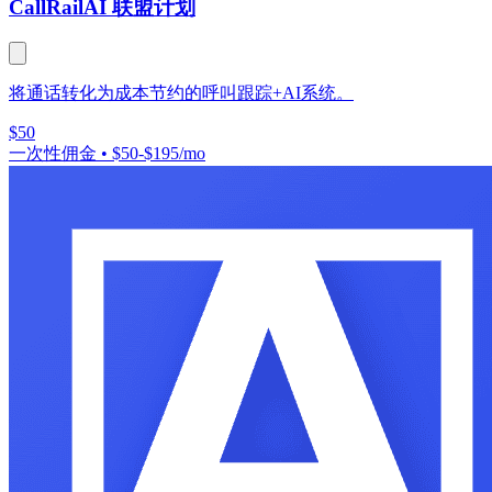
CallRail
AI 联盟计划
将通话转化为成本节约的呼叫跟踪+AI系统。
$50
一次性佣金
•
$50-$195/mo