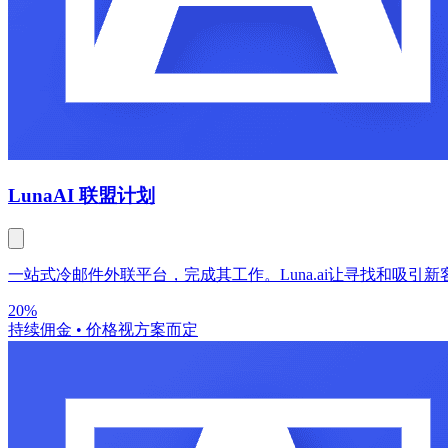
Luna
AI 联盟计划
一站式冷邮件外联平台，完成其工作。Luna.ai让寻找和吸引
20%
持续佣金
•
价格视方案而定