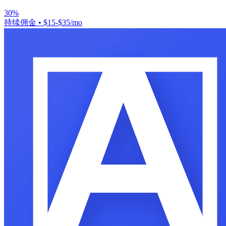
30%
持续佣金
•
$15-$35/mo