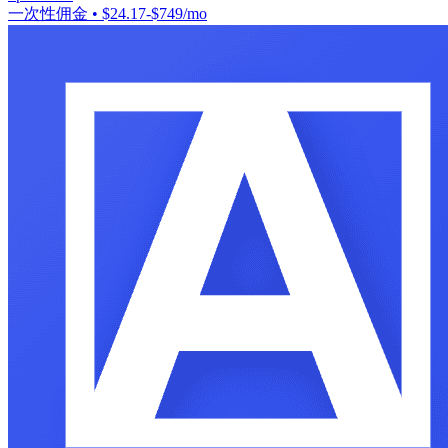
一次性佣金
•
$24.17-$749/mo