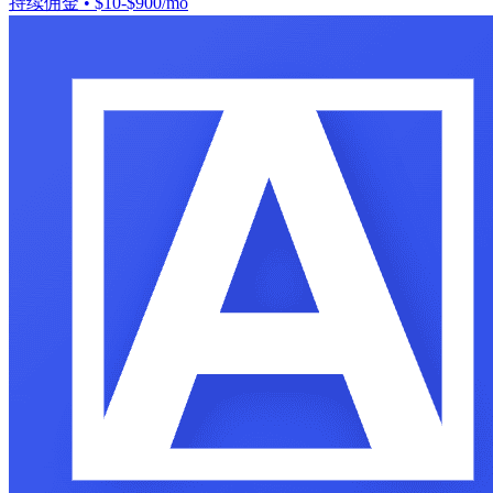
持续佣金
•
$10-$900/mo