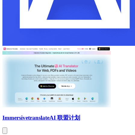
Immersivetranslate
AI 联盟计划