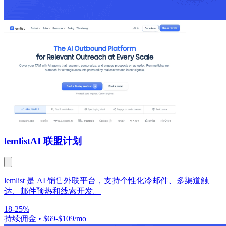
lemlist
AI 联盟计划
lemlist 是 AI 销售外联平台，支持个性化冷邮件、多渠道触
达、邮件预热和线索开发。
18-25%
持续佣金
•
$69-$109/mo