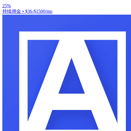
25%
持续佣金
•
$36-$1500/mo