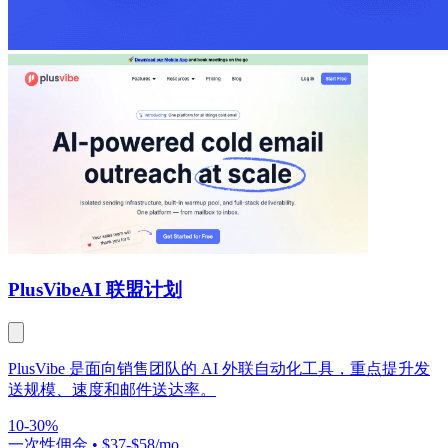
PlusVibe
AI 联盟计划
PlusVibe 是面向销售团队的 AI 外联自动化工具，重点提升发
送规模、速度和邮件送达率。
10-30%
一次性佣金
•
$37-$58/mo