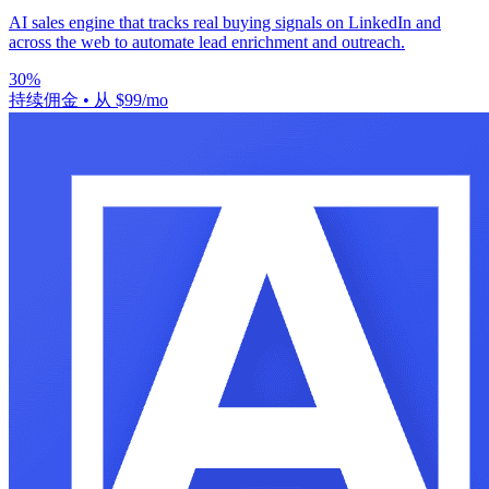
AI sales engine that tracks real buying signals on LinkedIn and
across the web to automate lead enrichment and outreach.
30%
持续佣金
•
从 $99/mo