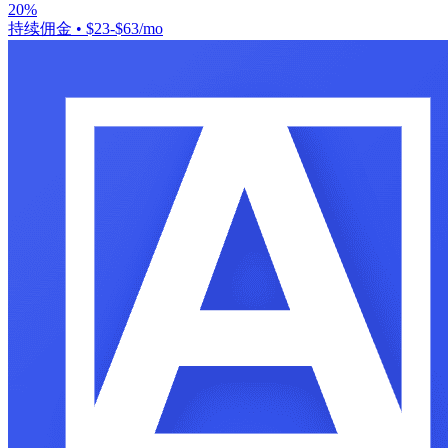
20%
持续佣金
•
$23-$63/mo