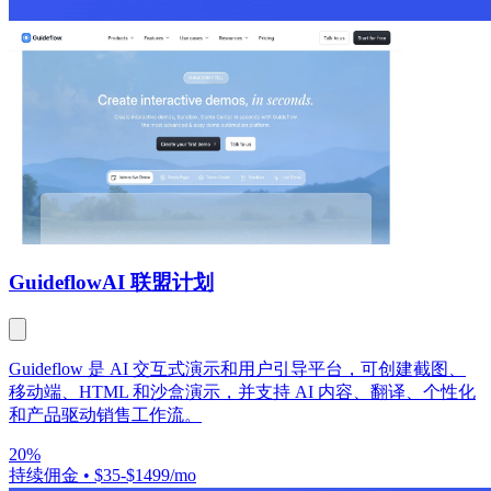
Guideflow
AI 联盟计划
Guideflow 是 AI 交互式演示和用户引导平台，可创建截图、
移动端、HTML 和沙盒演示，并支持 AI 内容、翻译、个性化
和产品驱动销售工作流。
20%
持续佣金
•
$35-$1499/mo