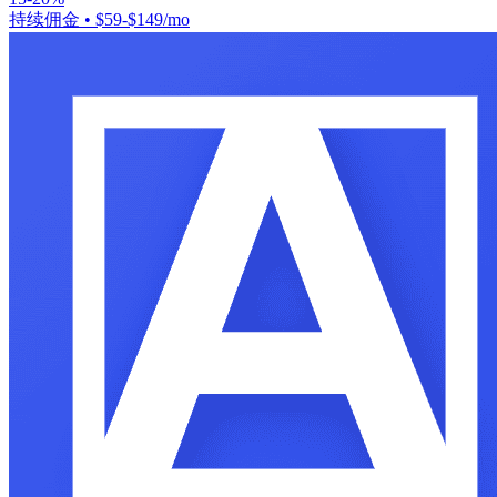
持续佣金
•
$59-$149/mo