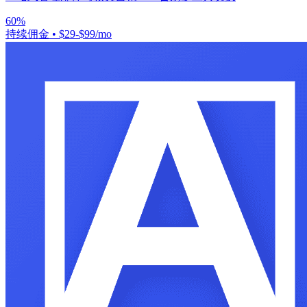
60%
持续佣金
•
$29-$99/mo