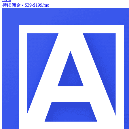
持续佣金
•
$39-$199/mo