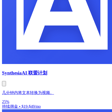
Synthesia
AI 联盟计划
几分钟内将文本转换为视频。
25%
持续佣金
•
$19-$49/mo