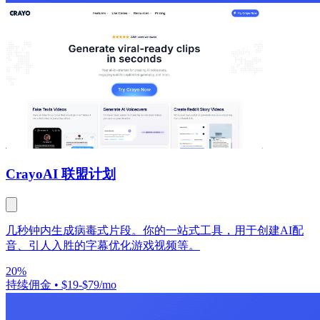
Crayo
AI 联盟计划
几秒钟内生成病毒式片段。你的一站式工具，用于创建AI配
音、引人入胜的字幕优化游戏视频等。
20%
持续佣金
•
$19-$79/mo