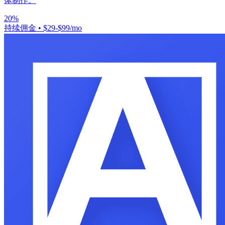
体制作。
20%
持续佣金
•
$29-$99/mo