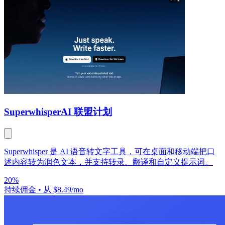
Superwhisper
AI 联盟计划
Superwhisper 是 AI 语音转文字工具，可在桌面和移动端把口
述内容转为润色文本，并支持转录、翻译和自定义提示词。
20%
持续佣金
•
从 $8.49/mo