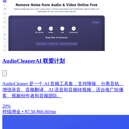
AudioCleaner
AI 联盟计划
AudioCleaner 是一个 AI 音频工具集，支持降噪、分离音轨、
增强录音、音频翻译、AI 语音和音频转视频，适合推广给播
客、视频创作者和音频团队。
20%
持续佣金
•
$7.50-$66.60/mo