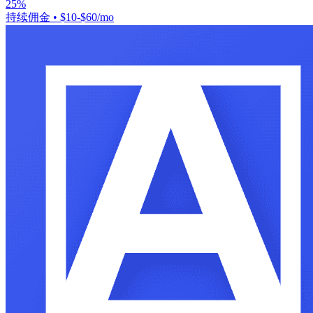
25%
持续佣金
•
$10-$60/mo